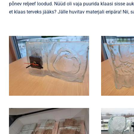
põnev reljeef loodud. Nüüd oli vaja puurida klaasi sisse au
et klaas terveks jääks? Jälle huvitav materjali eripära! Nii