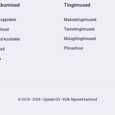
kkumised
Tingimused
Maksetingimused
ruppidele
Tarnetingimused
ötoad
Müügitingimused
d koolidele
Privaatsus
vad
a
© 2018 - 2026 • Qpeale OÜ • Kõik õigused kaitstud