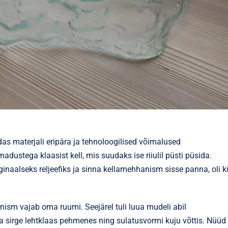
as materjali eripära ja tehnoloogilised võimalused
ustega klaasist kell, mis suudaks ise riiulil püsti püsida.
ginaalseks reljeefiks ja sinna kellamehhanism sisse panna, oli kü
anism vajab oma ruumi. Seejärel tuli luua mudeli abil
a sirge lehtklaas pehmenes ning sulatusvormi kuju võttis. Nüüd 