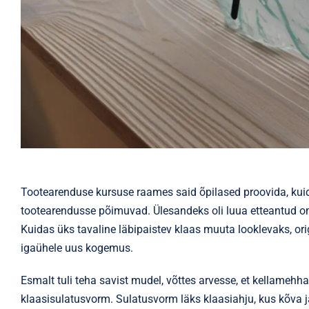
Tootearenduse kursuse raames said õpilased proovida, kuid
tootearendusse põimuvad. Ülesandeks oli luua etteantud omad
Kuidas üks tavaline läbipaistev klaas muuta looklevaks, ori
igaühele uus kogemus.
Esmalt tuli teha savist mudel, võttes arvesse, et kellamehh
klaasisulatusvorm. Sulatusvorm läks klaasiahju, kus kõva j