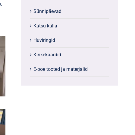
,
Sünnipäevad
Kutsu külla
Huviringid
Kinkekaardid
E-poe tooted ja materjalid