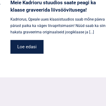
,
Meie Kadrioru stuudios saate peagi ka
klaase graveerida liivsöövitusega!
Kadriorus, Qpeale uues klaasistuudios saab mõne päeva
pärast paika ka vägev liivapritsimasin! Nüüd saab ka siin
hakata graveerima originaalseid joogiklaase ja [...]
Loe edasi