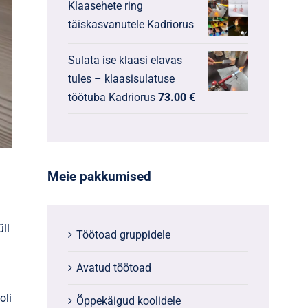
Klaasehete ring
täiskasvanutele Kadriorus
Sulata ise klaasi elavas
tules – klaasisulatuse
töötuba Kadriorus
73.00
€
Meie pakkumised
ll
Töötoad gruppidele
Avatud töötoad
oli
Õppekäigud koolidele