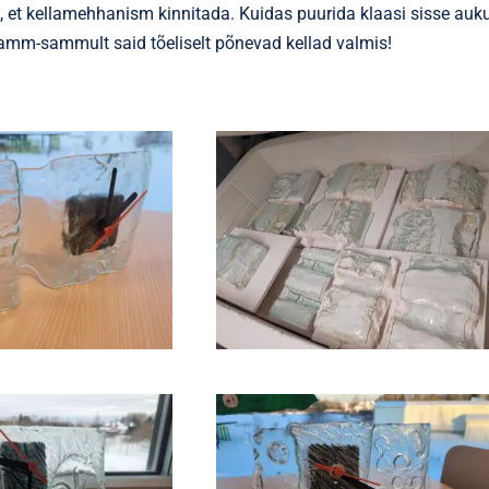
k, et kellamehhanism kinnitada. Kuidas puurida klaasi sisse auku
, samm-sammult said tõeliselt põnevad kellad valmis!