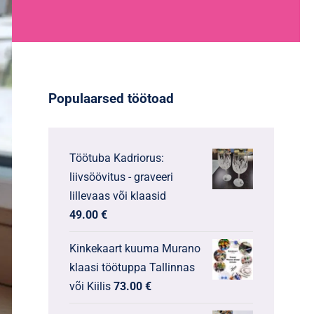
Populaarsed töötoad
Töötuba Kadriorus:
liivsöövitus - graveeri
lillevaas või klaasid
49.00
€
Kinkekaart kuuma Murano
klaasi töötuppa Tallinnas
või Kiilis
73.00
€