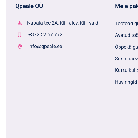
Qpeale OÜ
Meie pa
Nabala tee 2A, Kiili alev, Kiili vald
Töötoad g
+372 52 57 772
Avatud tö
info@qpeale.ee
Õppekäigu
Sünnipäe
Kutsu küll
Huviringid