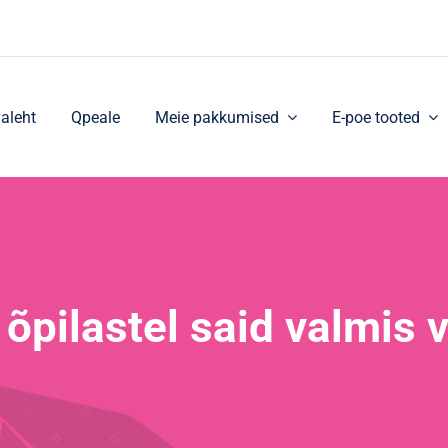
aleht
Qpeale
Meie pakkumised
E-poe tooted
pilastel said valmis v